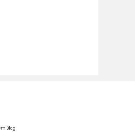
u
em Blog