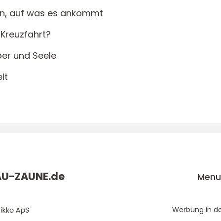
n, auf was es ankommt
 Kreuzfahrt?
rper und Seele
lt
AU-ZAUNE.
de
Men
Werbung in d